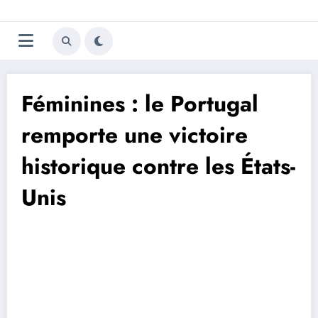
Aller
Trivela
L'actualité du football
au
contenu
portugais
Féminines : le Portugal
remporte une victoire
historique contre les États-
Unis