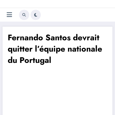
Aller
Trivela
L'actualité du football
au
contenu
portugais
Fernando Santos devrait
quitter l’équipe nationale
du Portugal