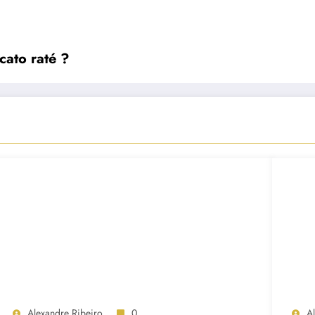
cato raté ?
Alexandre Ribeiro
0
A