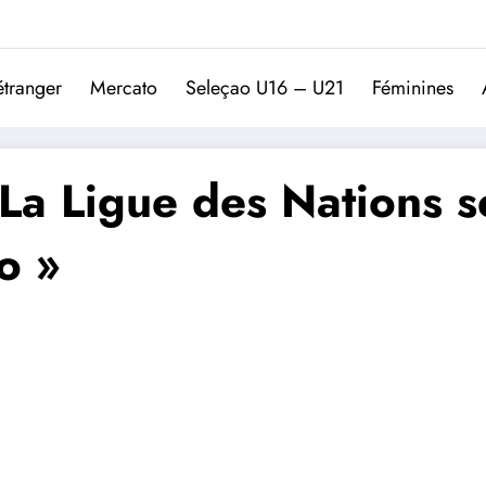
Trivela
L'actualité du football port
étranger
Mercato
Seleçao U16 – U21
Féminines
La Ligue des Nations se
o »