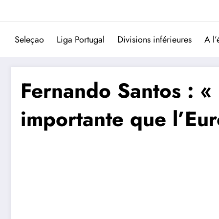
Aller
au
contenu
Seleçao
Liga Portugal
Divisions inférieures
A l’
Fernando Santos : « 
importante que l’Eur