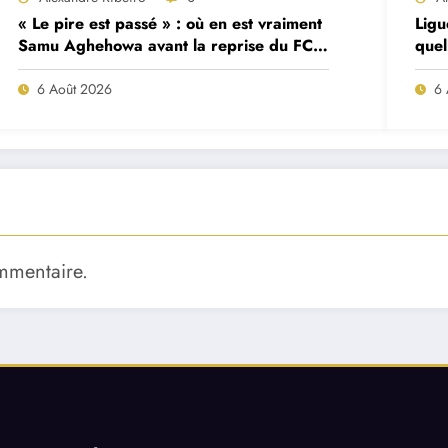
« Le pire est passé » : où en est vraiment
Ligu
Samu Aghehowa avant la reprise du FC
quel
Porto ?
mat
6 Août 2026
6 
mmentaire.