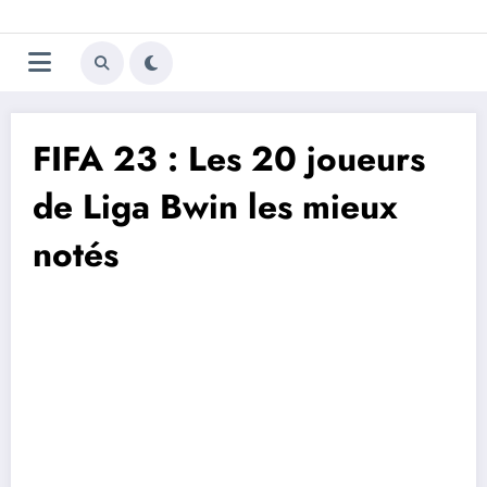
Aller
Trivela
L'actualité du football
au
contenu
portugais
FIFA 23 : Les 20 joueurs
de Liga Bwin les mieux
notés