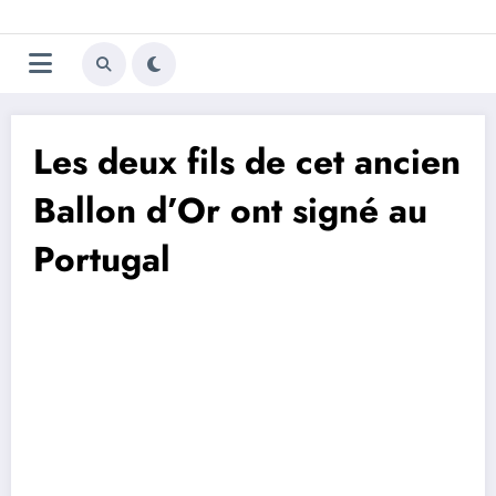
Aller
Trivela
L'actualité du football
au
contenu
portugais
Les deux fils de cet ancien
Ballon d’Or ont signé au
Portugal