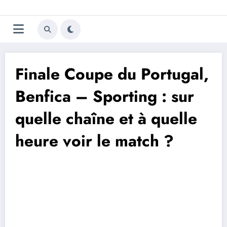
Aller
Trivela
L'actualité du football
au
contenu
portugais
Finale Coupe du Portugal,
Benfica – Sporting : sur
quelle chaîne et à quelle
heure voir le match ?