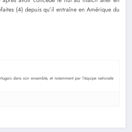
ne après avoir concédé le nul au match aller en
aites (4) depuis qu’il entraîne en Amérique du
portugais dans son ensemble, et notamment par l’équipe nationale