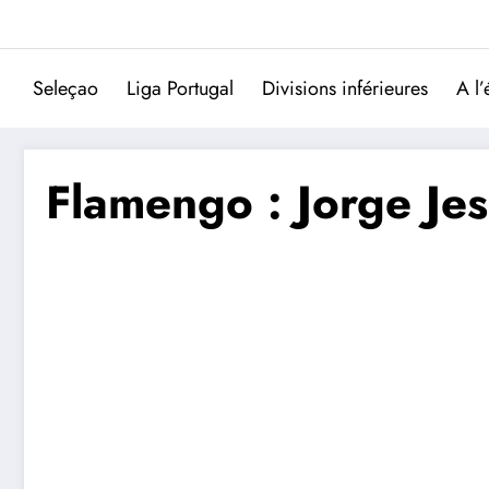
Aller
au
contenu
Seleçao
Liga Portugal
Divisions inférieures
A l’
Flamengo : Jorge Je