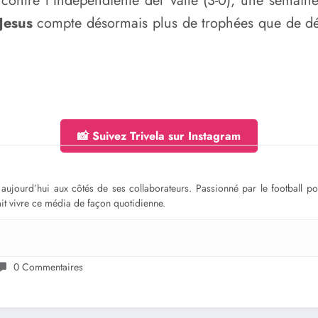
ée contre l’Independiente del Valle (3-0), une semai
 Jesus
compte désormais plus de trophées que de déf
📸 Suivez Trivela sur Instagram
ge aujourd’hui aux côtés de ses collaborateurs. Passionné par le football 
fait vivre ce média de façon quotidienne.
0 Commentaires