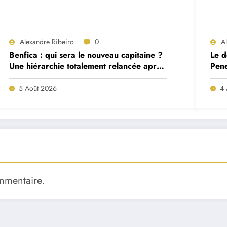
Alexandre Ribeiro
0
A
Benfica : qui sera le nouveau capitaine ?
Le d
Une hiérarchie totalement relancée après
Pene
deux départs majeurs
proj
5 Août 2026
4 
mmentaire.