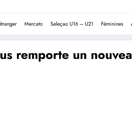
Trivela
L'actualité du football port
étranger
Mercato
Seleçao U16 – U21
Féminines
sus remporte un nouve