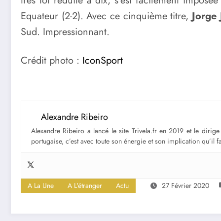
très tôt réduite à dix, s’est facilement impos
Equateur (2-2). Avec ce cinquième titre,
Jorge
Sud. Impressionnant.
Crédit photo :
IconSport
Alexandre Ribeiro
Alexandre Ribeiro a lancé le site Trivela.fr en 2019 et le diri
portugaise, c’est avec toute son énergie et son implication qu’il 
A La Une
A L'étranger
Actu
27 Février 2020