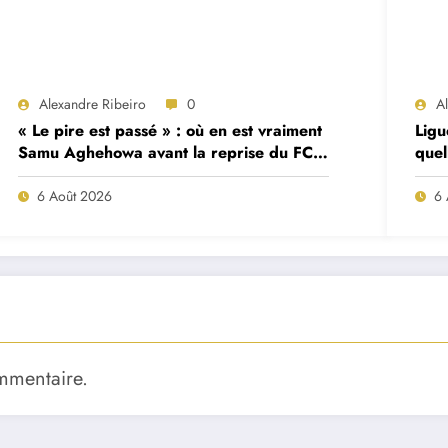
Alexandre Ribeiro
0
A
« Le pire est passé » : où en est vraiment
Ligu
Samu Aghehowa avant la reprise du FC
quel
Porto ?
mat
6 Août 2026
6 
mmentaire.