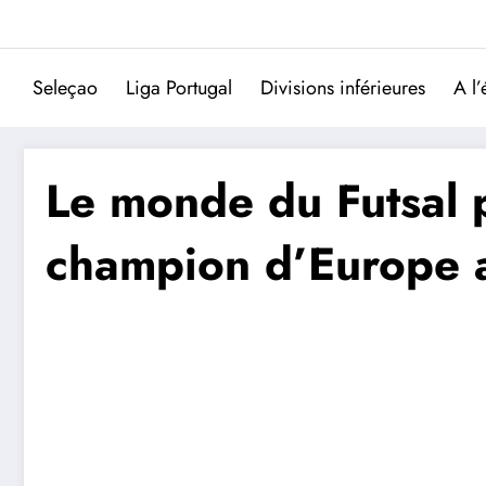
Aller
au
contenu
Seleçao
Liga Portugal
Divisions inférieures
A l’
Le monde du Futsal p
champion d’Europe a