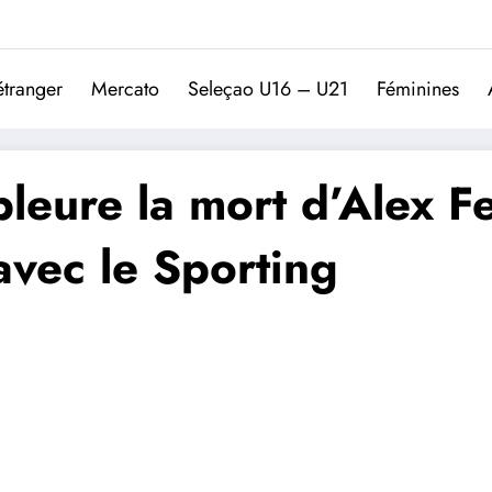
Trivela
L'actualité du football port
étranger
Mercato
Seleçao U16 – U21
Féminines
leure la mort d’Alex Fe
vec le Sporting