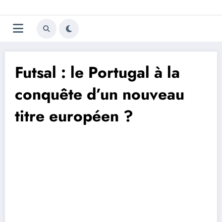
Aller
Trivela
L'actualité du football
au
contenu
portugais
Futsal : le Portugal à la
conquête d’un nouveau
titre européen ?