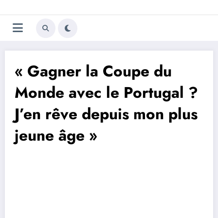
Aller
Trivela
L'actualité du football
au
contenu
portugais
« Gagner la Coupe du
Monde avec le Portugal ?
J’en rêve depuis mon plus
jeune âge »