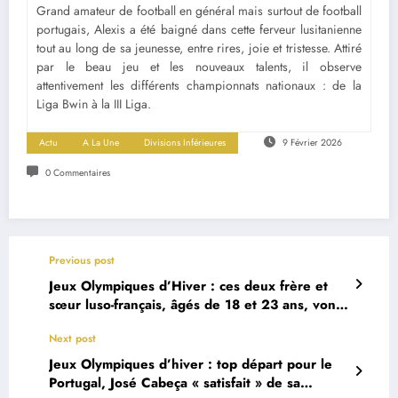
Grand amateur de football en général mais surtout de football
portugais, Alexis a été baigné dans cette ferveur lusitanienne
tout au long de sa jeunesse, entre rires, joie et tristesse. Attiré
par le beau jeu et les nouveaux talents, il observe
attentivement les différents championnats nationaux : de la
Liga Bwin à la III Liga.
Actu
A La Une
Divisions Inférieures
9 Février 2026
0 Commentaires
Previous post
Jeux Olympiques d’Hiver : ces deux frère et
sœur luso-français, âgés de 18 et 23 ans, vont
représenter le Portugal
Next post
Jeux Olympiques d’hiver : top départ pour le
Portugal, José Cabeça « satisfait » de sa