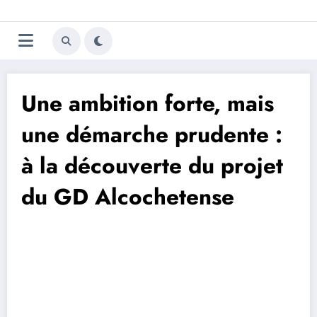
Aller
Trivela
L'actualité du football
au
contenu
portugais
Une ambition forte, mais
une démarche prudente :
à la découverte du projet
du GD Alcochetense