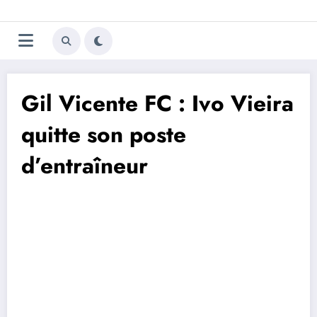
Aller
Trivela
L'actualité du football
au
contenu
portugais
Gil Vicente FC : Ivo Vieira
quitte son poste
d’entraîneur