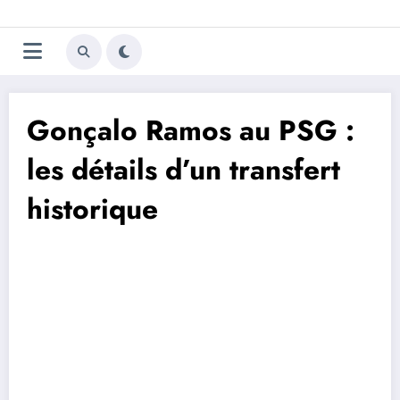
Aller
Trivela
L'actualité du football
au
contenu
portugais
Gonçalo Ramos au PSG :
les détails d’un transfert
historique