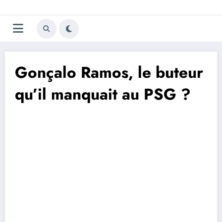
Aller
Trivela
L'actualité du football
au
contenu
portugais
Gonçalo Ramos, le buteur
qu’il manquait au PSG ?