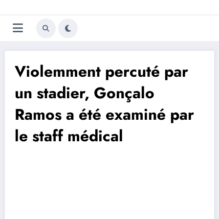
Aller
Trivela
L'actualité du football
au
contenu
portugais
Violemment percuté par
un stadier, Gonçalo
Ramos a été examiné par
le staff médical