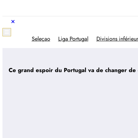
Aller
au
contenu
Trivela
L'actualité du football portugais
Seleçao
Liga Portugal
Divisions inférieu
Ce grand espoir du Portugal va de changer de 