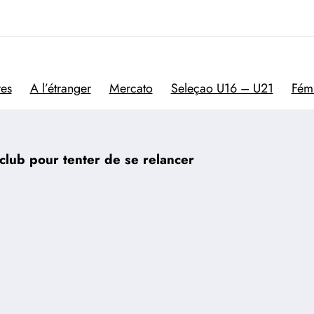
Trivela
L'actualité du football por
res
A l’étranger
Mercato
Seleçao U16 – U21
Fém
club pour tenter de se relancer