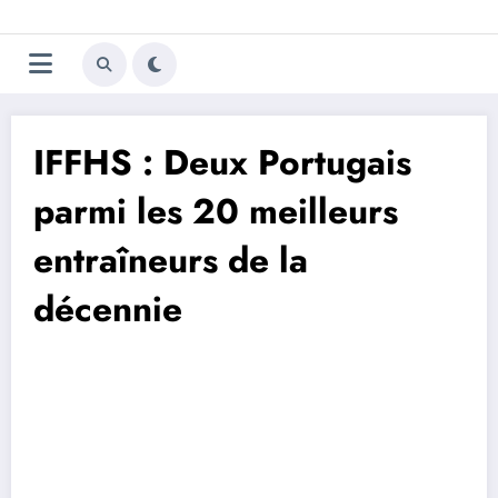
Aller
Trivela
L'actualité du football
au
contenu
portugais
IFFHS : Deux Portugais
parmi les 20 meilleurs
entraîneurs de la
décennie