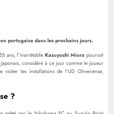
on portugaise dans les prochains jours.
55 ans, l’inarrêtable
Kazuyoshi Miura
pourrait
a Japonais, considéré à ce jour comme le joueur
isiter les installations de l’UD Oliveirense,
nse ?
ent prêté par le Yokohama FC au Suzuka Point