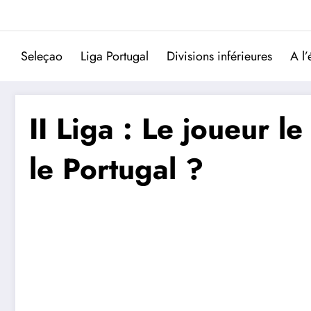
Aller
au
contenu
Seleçao
Liga Portugal
Divisions inférieures
A l’
II Liga : Le joueur 
le Portugal ?