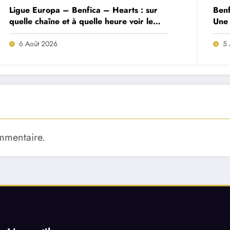
Ligue Europa – Benfica – Hearts : sur
Benf
quelle chaîne et à quelle heure voir le
Une 
match ?
deux
6 Août 2026
5 
mmentaire.