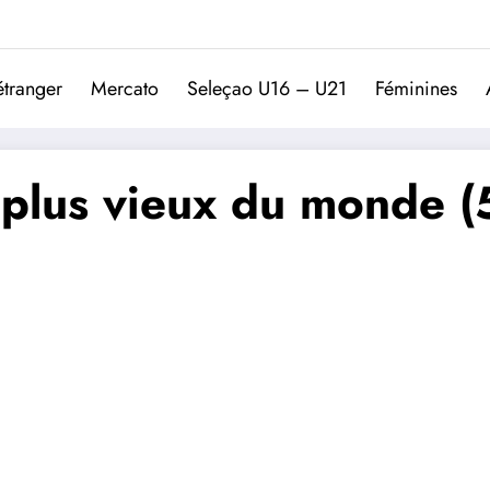
Trivela
L'actualité du football port
étranger
Mercato
Seleçao U16 – U21
Féminines
le plus vieux du monde (