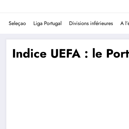
Aller
au
contenu
Seleçao
Liga Portugal
Divisions inférieures
A l’
Indice UEFA : le Por