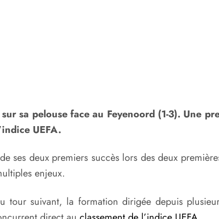
né sur sa pelouse face au Feyenoord (1-3). Une pr
l’indice UEFA.
t de ses deux premiers succès lors des deux premièr
ultiples enjeux.
 tour suivant, la formation dirigée depuis plusieu
oncurrent direct au
classement de l’indice UEFA
.