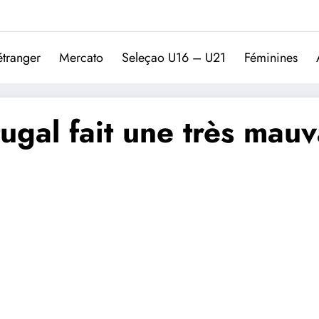
Trivela
L'actualité du football port
étranger
Mercato
Seleçao U16 – U21
Féminines
tugal fait une très mau