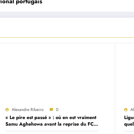
tional portugais
Alexandre Ribeiro
0
A
« Le pire est passé » : où en est vraiment
Ligu
Samu Aghehowa avant la reprise du FC
quel
Porto ?
mat