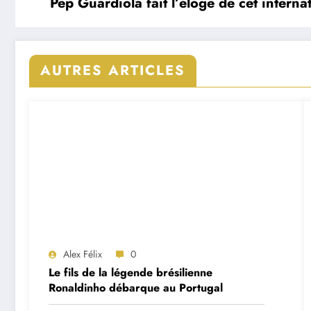
Pep Guardiola fait l’éloge de cet interna
AUTRES ARTICLES
Alex Félix
0
Le fils de la légende brésilienne
Ronaldinho débarque au Portugal