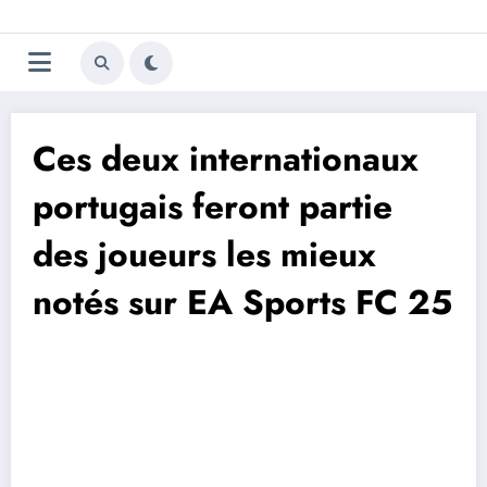
Aller
Trivela
L'actualité du football
au
contenu
portugais
Ces deux internationaux
portugais feront partie
des joueurs les mieux
notés sur EA Sports FC 25