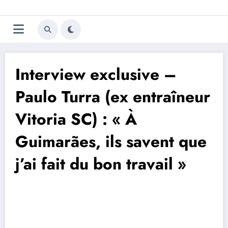
Aller
Trivela
L'actualité du football
au
contenu
portugais
Interview exclusive –
Paulo Turra (ex entraîneur
Vitoria SC) : « À
Guimarães, ils savent que
j’ai fait du bon travail »