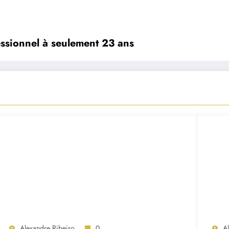
essionnel à seulement 23 ans
Alexandre Ribeiro
0
A