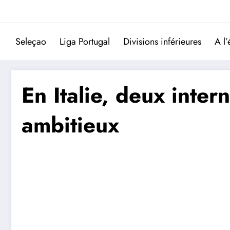
Aller
au
contenu
Seleçao
Liga Portugal
Divisions inférieures
A l’
En Italie, deux inter
ambitieux