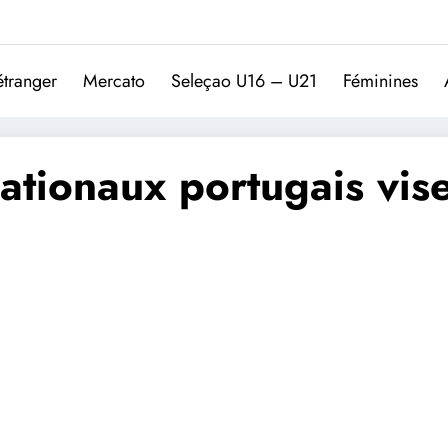
Trivela
L'actualité du football port
étranger
Mercato
Seleçao U16 – U21
Féminines
nationaux portugais vise