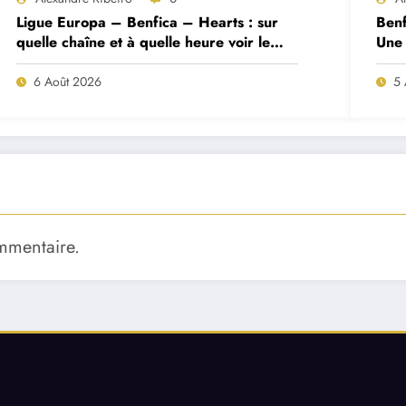
Ligue Europa – Benfica – Hearts : sur
Benf
quelle chaîne et à quelle heure voir le
Une 
match ?
deux
6 Août 2026
5 
mmentaire.