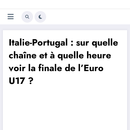
Aller
Trivela
L'actualité du football
au
contenu
portugais
Italie-Portugal : sur quelle
chaîne et à quelle heure
voir la finale de l’Euro
U17 ?