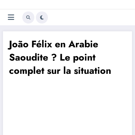
Aller
Trivela
L'actualité du football
au
contenu
portugais
João Félix en Arabie
Saoudite ? Le point
complet sur la situation