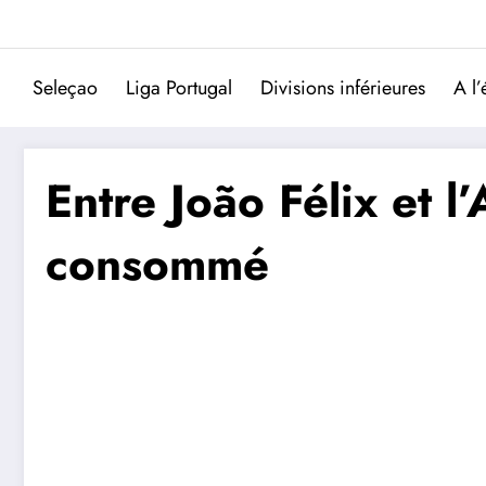
Aller
au
contenu
Seleçao
Liga Portugal
Divisions inférieures
A l’
Entre João Félix et l
consommé