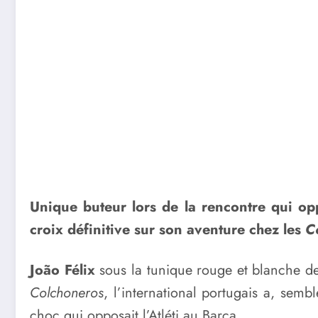
Unique buteur lors de la rencontre qui opp
croix définitive sur son aventure chez les
C
João Félix
sous la tunique rouge et blanche de 
Colchoneros
, l’international portugais a, sem
choc qui opposait l’Atléti au Barça.