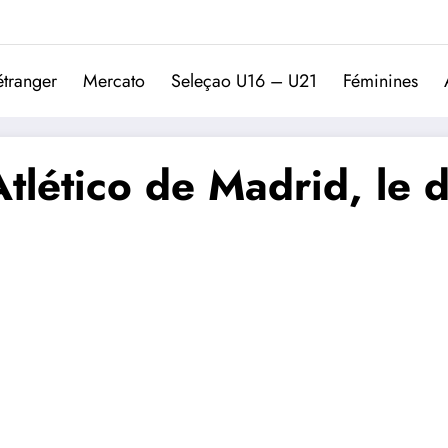
Trivela
L'actualité du football port
étranger
Mercato
Seleçao U16 – U21
Féminines
’Atlético de Madrid, le 