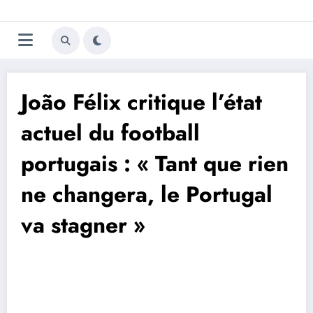
Aller
Trivela
L'actualité du football
au
contenu
portugais
João Félix critique l’état
actuel du football
portugais : « Tant que rien
ne changera, le Portugal
va stagner »