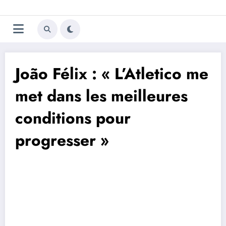
Aller
Trivela
L'actualité du football
au
contenu
portugais
João Félix : « L’Atletico me
met dans les meilleures
conditions pour
progresser »