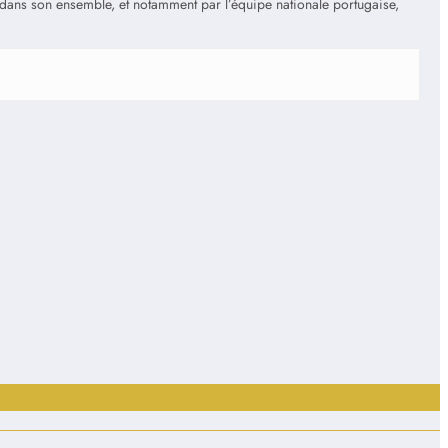
is dans son ensemble, et notamment par l’équipe nationale portugaise,