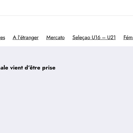
Trivela
L'actualité du football por
res
A l’étranger
Mercato
Seleçao U16 – U21
Fém
ale vient d’être prise