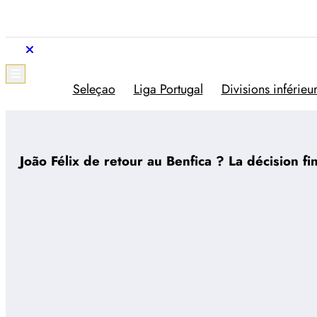
Aller
au
contenu
Trivela
L'actualité du football portugais
Seleçao
Liga Portugal
Divisions inférieu
João Félix de retour au Benfica ? La décision fin