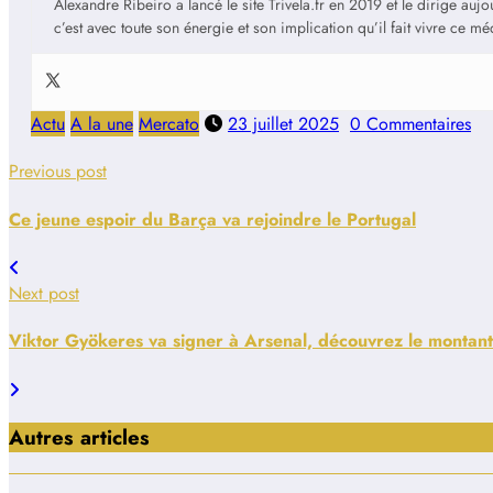
Alexandre Ribeiro a lancé le site Trivela.fr en 2019 et le dirige au
c’est avec toute son énergie et son implication qu’il fait vivre ce m
Actu
A la une
Mercato
23 juillet 2025
0 Commentaires
Previous post
Ce jeune espoir du Barça va rejoindre le Portugal
Next post
Viktor Gyökeres va signer à Arsenal, découvrez le montant
Autres articles