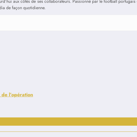
jourd’hui aux côtés de ses collaborateurs. Passionné par le football portuga
édia de façon quotidienne.
 de l’opération