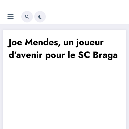
Aller
Trivela
L'actualité du football
au
contenu
portugais
Joe Mendes, un joueur
d’avenir pour le SC Braga