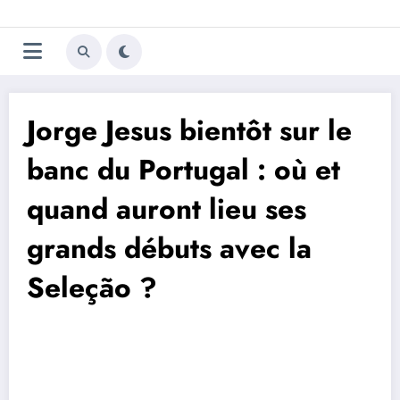
Aller
Trivela
L'actualité du football
au
contenu
portugais
Jorge Jesus bientôt sur le
banc du Portugal : où et
quand auront lieu ses
grands débuts avec la
Seleção ?