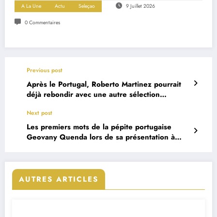
A La Une
Actu
Seleçao
9 Juillet 2026
0 Commentaires
Previous post
Après le Portugal, Roberto Martinez pourrait
déjà rebondir avec une autre sélection
nationale
Next post
Les premiers mots de la pépite portugaise
Geovany Quenda lors de sa présentation à
Chelsea
AUTRES ARTICLES