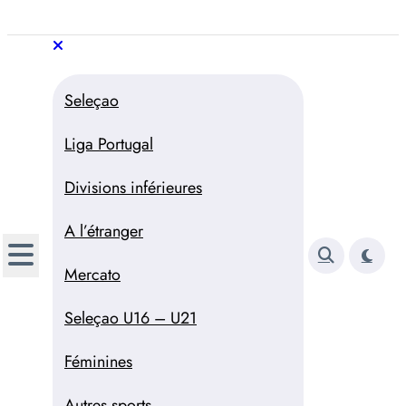
Aller
au
Trivela
L'actualité du football
contenu
portugais
Trivela
L'actualité du football portugais
Seleçao
Liga Portugal
Divisions inférieures
A l’étranger
Mercato
Seleçao U16 – U21
Féminines
Autres sports