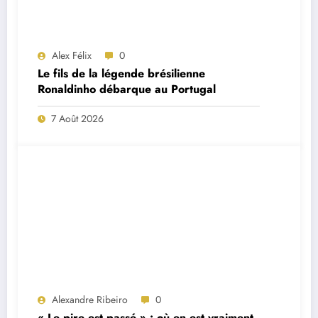
Alex Félix
0
Le fils de la légende brésilienne
Ronaldinho débarque au Portugal
7 Août 2026
Alexandre Ribeiro
0
« Le pire est passé » : où en est vraiment