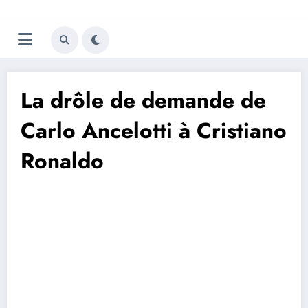
Aller
Trivela
L'actualité du football
au
contenu
portugais
La drôle de demande de
Carlo Ancelotti à Cristiano
Ronaldo