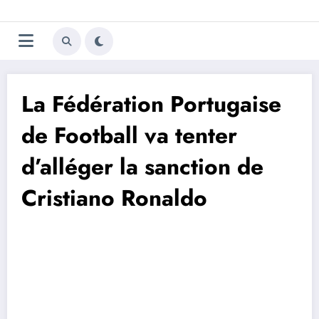
Aller
Trivela
L'actualité du football
au
contenu
portugais
La Fédération Portugaise
de Football va tenter
d’alléger la sanction de
Cristiano Ronaldo