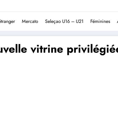
Trivela
L'actualité du football port
étranger
Mercato
Seleçao U16 – U21
Féminines
velle vitrine privilégi