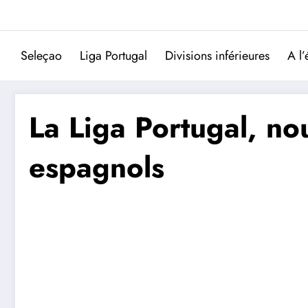
Aller
au
contenu
Seleçao
Liga Portugal
Divisions inférieures
A l’
La Liga Portugal, nou
espagnols