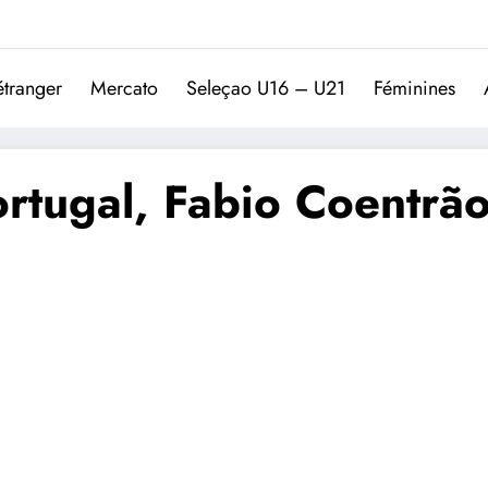
Trivela
L'actualité du football port
étranger
Mercato
Seleçao U16 – U21
Féminines
ortugal, Fabio Coentrão