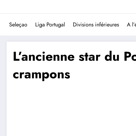
Aller
au
contenu
Seleçao
Liga Portugal
Divisions inférieures
A l’
L’ancienne star du P
crampons