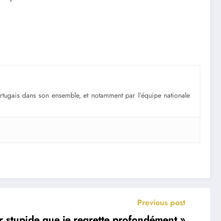
portugais dans son ensemble, et notamment par l’équipe nationale
Previous post
r stupide que je regrette profondément »