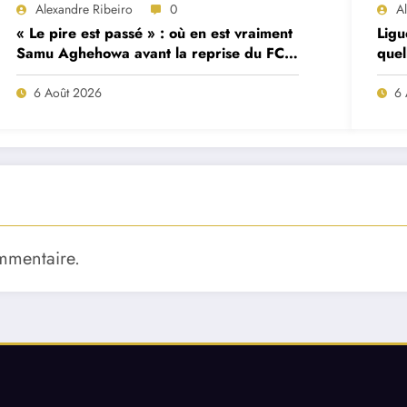
Alexandre Ribeiro
0
A
« Le pire est passé » : où en est vraiment
Ligu
Samu Aghehowa avant la reprise du FC
quel
Porto ?
mat
6 Août 2026
6 
mmentaire.