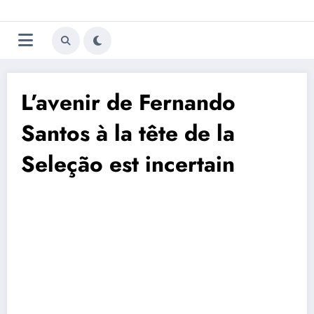
Aller
Trivela
L'actualité du football
au
contenu
portugais
L’avenir de Fernando
Santos à la tête de la
Seleção est incertain