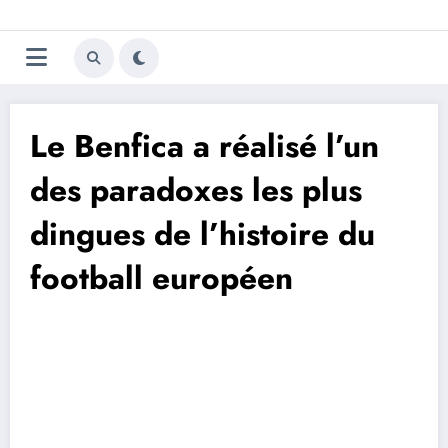
Aller
Trivela
L'actualité du football
au
contenu
portugais
Le Benfica a réalisé l’un
des paradoxes les plus
dingues de l’histoire du
football européen