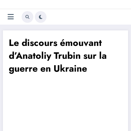
Aller
Trivela
L'actualité du football
au
contenu
portugais
Le discours émouvant
d’Anatoliy Trubin sur la
guerre en Ukraine