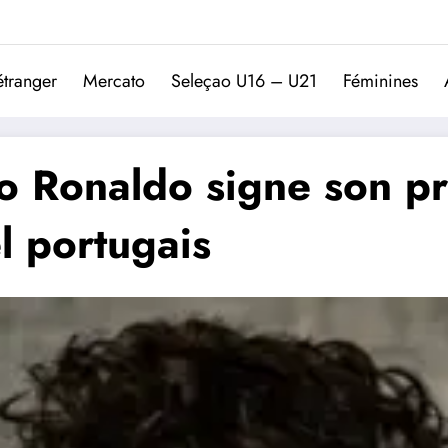
Trivela
L'actualité du football port
étranger
Mercato
Seleçao U16 – U21
Féminines
o Ronaldo signe son pr
l portugais