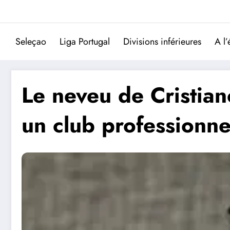
Aller
au
contenu
Seleçao
Liga Portugal
Divisions inférieures
A l’
Le neveu de Cristian
un club professionne