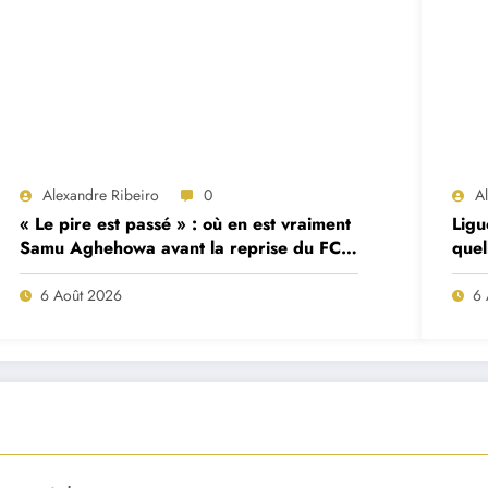
Alexandre Ribeiro
0
A
« Le pire est passé » : où en est vraiment
Ligu
Samu Aghehowa avant la reprise du FC
quel
Porto ?
mat
6 Août 2026
6 