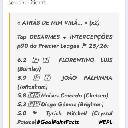
se concrétisent.
« ATRÁS DE MIM VIRÁ… » (x2)
Top DESARMES + INTERCEPÇÕES
p90 da Premier League 🏴󠁧󠁢󠁥󠁮󠁧󠁿 25/26:
6.2 🇵🇹 FLORENTINO LUÍS
(Burnley)
5.9 🇵🇹 JOÃO PALHINHA
(Tottenham)
5.8 🇪🇨 Moises Caicedo (Chelsea)
5.3 🇵🇾 Diego Gómez (Brighton)
5.0 🏴󠁧󠁢󠁥󠁮󠁧󠁿 Tyrick Mitchell (Crystal
Palace)
#GoalPointFacts
#EPL