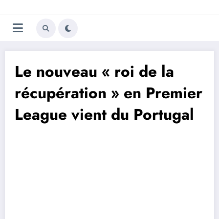
Aller
Trivela
L'actualité du football
au
contenu
portugais
Le nouveau « roi de la
récupération » en Premier
League vient du Portugal