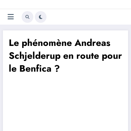
Aller
Trivela
L'actualité du football
au
contenu
portugais
Le phénomène Andreas
Schjelderup en route pour
le Benfica ?