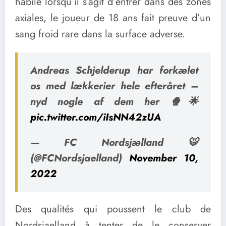
habile lorsqu’il s’agit d’entrer dans des zones
axiales, le joueur de 18 ans fait preuve d’un
sang froid rare dans la surface adverse.
Andreas Schjelderup har forkælet
os med lækkerier hele efteråret –
nyd nogle af dem her 🍿🌟
pic.twitter.com/iIsNN42zUA
— FC Nordsjælland 🐯
(@FCNordsjaelland)
November 10,
2022
Des qualités qui poussent le club de
Nordsjaelland à tenter de le conserver