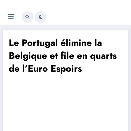
Aller
Trivela
L'actualité du football
au
contenu
portugais
Le Portugal élimine la
Belgique et file en quarts
de l’Euro Espoirs