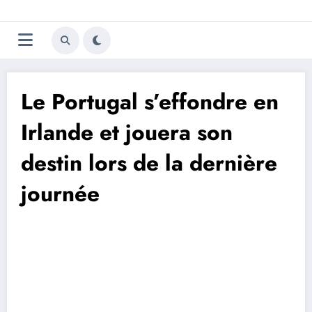
Aller
Trivela
L'actualité du football
au
contenu
portugais
Le Portugal s’effondre en
Irlande et jouera son
destin lors de la dernière
journée