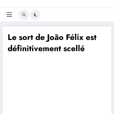
Aller
Trivela
L'actualité du football
au
contenu
portugais
Le sort de João Félix est
définitivement scellé