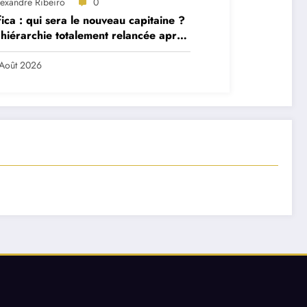
lexandre Ribeiro
0
ica : qui sera le nouveau capitaine ?
hiérarchie totalement relancée après
 départs majeurs
Août 2026