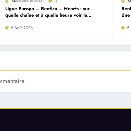
Alexandre Ribeiro
0
A
Ligue Europa – Benfica – Hearts : sur
Benf
quelle chaîne et à quelle heure voir le
Une 
match ?
deux
6 Août 2026
5 
mmentaire.