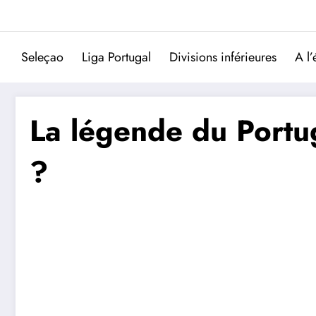
Aller
au
contenu
Seleçao
Liga Portugal
Divisions inférieures
A l’
La légende du Portuga
?