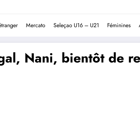
Trivela
L'actualité du football port
étranger
Mercato
Seleçao U16 – U21
Féminines
l, Nani, bientôt de ret