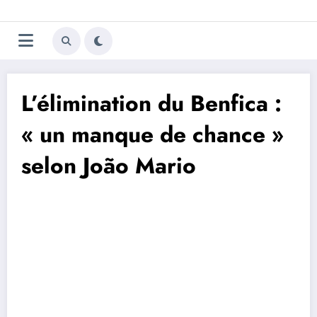
Aller
Trivela
L'actualité du football
au
contenu
portugais
L’élimination du Benfica :
« un manque de chance »
selon João Mario