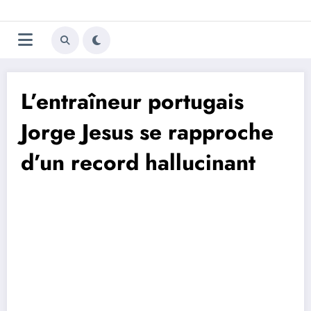
Aller
Trivela
L'actualité du football
au
contenu
portugais
L’entraîneur portugais
Jorge Jesus se rapproche
d’un record hallucinant