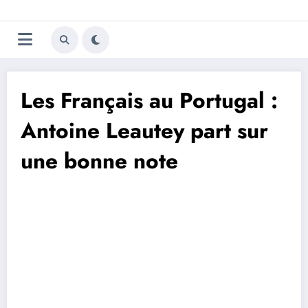
Aller
Trivela
L'actualité du football
au
contenu
portugais
Les Français au Portugal :
Antoine Leautey part sur
une bonne note