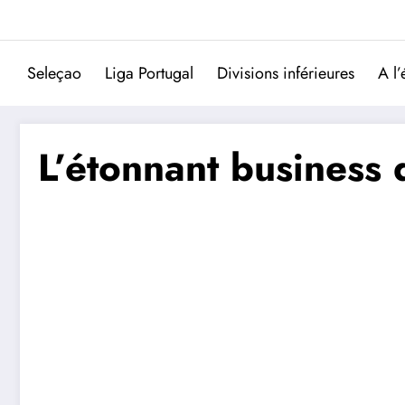
Aller
au
contenu
Seleçao
Liga Portugal
Divisions inférieures
A l’
L’étonnant business 