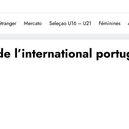
Trivela
L'actualité du football port
étranger
Mercato
Seleçao U16 – U21
Féminines
de l’international port