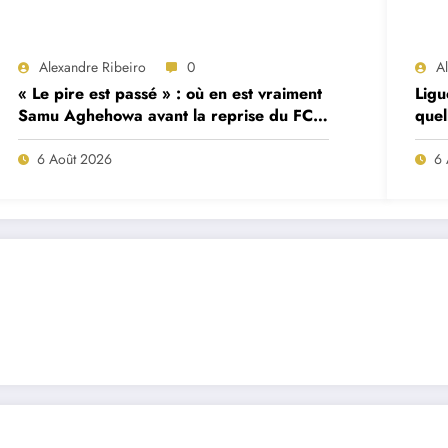
Alexandre Ribeiro
0
A
« Le pire est passé » : où en est vraiment
Ligu
Samu Aghehowa avant la reprise du FC
quel
Porto ?
mat
6 Août 2026
6 