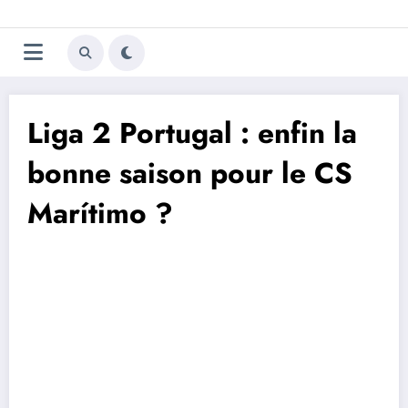
Aller
Trivela
L'actualité du football
au
contenu
portugais
Liga 2 Portugal : enfin la
bonne saison pour le CS
Marítimo ?